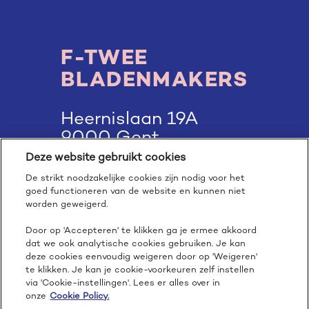
F-TWEE
BLADENMAKERS
Heernislaan 19A
9000 Gent
Deze website gebruikt cookies
hello@f-twee.be
De strikt noodzakelijke cookies zijn nodig voor het
goed functioneren van de website en kunnen niet
32(0)9 265 97 20
worden geweigerd.
Door op 'Accepteren' te klikken ga je ermee akkoord
dat we ook analytische cookies gebruiken. Je kan
deze cookies eenvoudig weigeren door op 'Weigeren'
te klikken. Je kan je cookie-voorkeuren zelf instellen
via 'Cookie-instellingen'. Lees er alles over in
onze
Cookie Policy.