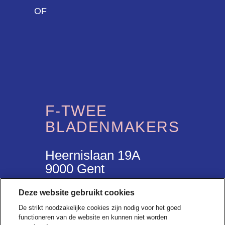
OF
F-TWEE
BLADENMAKERS
Heernislaan 19A
9000 Gent
Deze website gebruikt cookies
hello@f-twee.be
De strikt noodzakelijke cookies zijn nodig voor het goed
32(0)9 265 97 20
functioneren van de website en kunnen niet worden